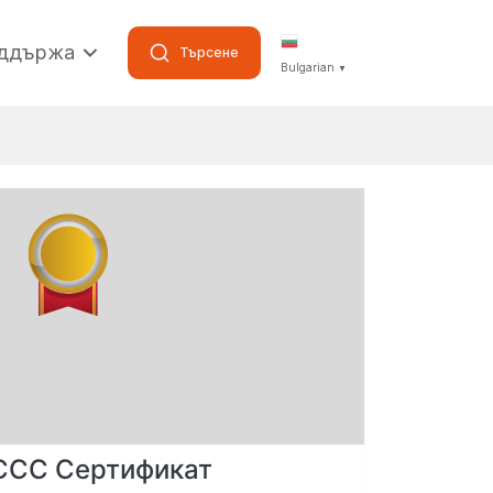
ддържа
Търсене
Bulgarian
▼
CCC Сертификат