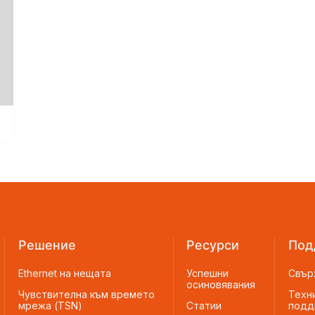
Решение
Ресурси
Под
Ethernet на нещата
Успешни
Свър
осиновявания
Чувствителна към времето
Техн
мрежа (TSN)
Cтатии
подд