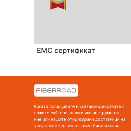
EMC сертификат
Когато посещавате или взаимодействате с
нашите сайтове, услуги или инструменти,
ние или нашите оторизирани доставчици на
услуги може да използваме бисквитки за