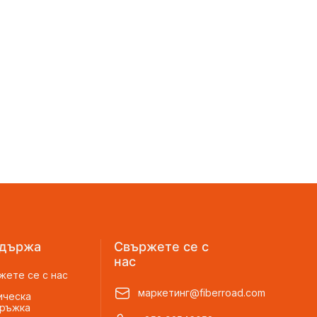
държа
Свържете се с
нас
жете се с нас
маркетинг@fiberroad.com
ическа
ръжка