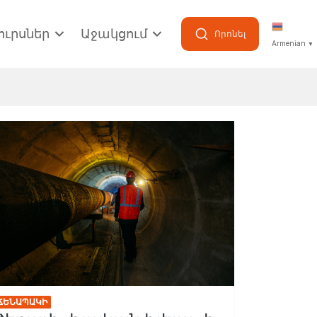
ուրսներ
Աջակցում
Որոնել
Armenian
▼
ՃԵՆԱՊԱԿԻ