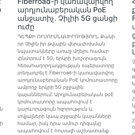
t
Fiberroad-ի կառավարվող
ծ
արդյունաբերական PoE
անջատիչ. Չիլիի 5G ցանցի
ուժը
ԴԵՊՔԻ ՈՒՍՈՒՄՆԱՍԻՐՈՒԹՅՈՒՆ Քանի
որ Չիլին իր թվային վերափոխման
նպատակները առաջ մղելու համար
փնտրում է 5G, երկրի խոշորագույն
հեռահաղորդակցության օպերատորը
գ
տեղադրել է Fiberroad-ի կառավարվող
արդյունաբերական PoE կոմուտատորը
ամբողջ երկրի 5G բջջային
կայաններում: Արդյունաբերական poE
կոմուտատորը ապահովում է
ն
կարևորագույն հզորություն և
«
տվյալների կապ բջջային կայանների
րի
համար, իսկ դրա ամուր դիզայնը
ռ
ապահովում է հուսալի աշխատանք
Հ