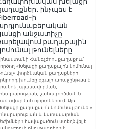
Հեղափոխական խելացի
քաղաքներ. ինչպես է
Fiberroad-ի
արդյունաբերական
ցանցի անջատիչը
բարելավում քաղաքային
կոմունալ թունելները
Չինաստանի Հանգչժոու քաղաքում
ործող «Խելացի քաղաքային կոմունալ
թունել» փորձնական քաղաքների
երկրորդ խումբը զգալի առաջընթաց է
գրանցել պլանավորման,
շինարարության, շահագործման և
կառավարման ոլորտներում: Այս
Խելացի քաղաքային կոմունալ թունել»
շինարարության և կառավարման
եժիմների հավաքածուն ստեղծվել է
անգչժոուի բնութագրերով: …