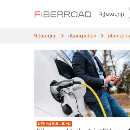
Գլխավոր
Գլխավոր
ռեսուրսներ
ռեսուրս
ԱՐԵՒԵԼՅԱՆ ԱՍԻԱ