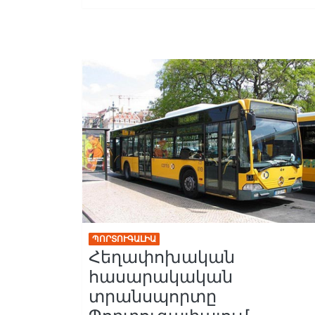
ՊՈՐՏՈՒԳԱԼԻԱ
Հեղափոխական
հասարակական
տրանսպորտը