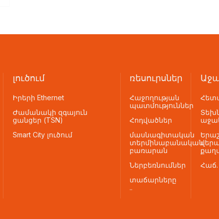
լուծում
ռեսուրսներ
Աջա
Իրերի Ethernet
Հաջողության
Հետ
պատմություններ
Ժամանակի զգայուն
Տեխ
ցանցեր (TSN)
Հոդվածներ
աջակ
Smart City լուծում
մասնագիտական ​​
Երաշ
տերմինաբանական
վեր
բառարան
քաղ
Ներբեռնումներ
Հաճ.
տաճարները
..