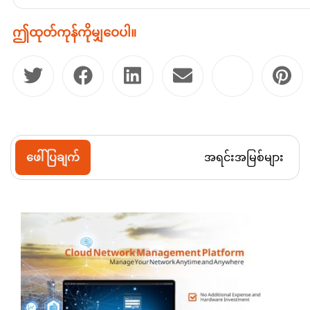
ဤထုတ်ကုန်ကိုမျှဝေပါ။
ဖေါ်ပြချက်
အရင်းအမြစ်များ