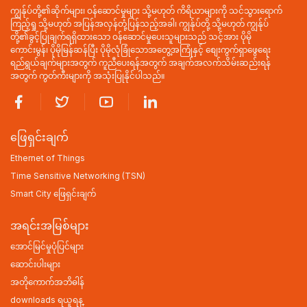
ကျွန်ုပ်တို့၏ဆိုက်များ၊ ဝန်ဆောင်မှုများ သို့မဟုတ် ကိရိယာများကို သင်သွားရောက်
ကြည့်ရှု သို့မဟုတ် အပြန်အလှန်တုံ့ပြန်သည့်အခါ၊ ကျွန်ုပ်တို့ သို့မဟုတ် ကျွန်ုပ်
တို့၏ခွင့်ပြုချက်ရရှိထားသော ဝန်ဆောင်မှုပေးသူများသည် သင့်အား ပိုမို
ကောင်းမွန်၊ ပိုမိုမြန်ဆန်ပြီး ပိုမိုလုံခြုံသောအတွေ့အကြုံနှင့် စျေးကွက်ရှာဖွေရေး
ရည်ရွယ်ချက်များအတွက် ကူညီပေးရန်အတွက် အချက်အလက်သိမ်းဆည်းရန်
အတွက် ကွတ်ကီးများကို အသုံးပြုနိုင်ပါသည်။
ဖြေရှင်းချက်
Ethernet of Things
Time Sensitive Networking (TSN)
Smart City ဖြေရှင်းချက်
အရင်းအမြစ်များ
အောင်မြင်မှုပုံပြင်များ
ဆောင်းပါးများ
အတိုကောက်အဘိဓါန်
downloads ရယူရန္