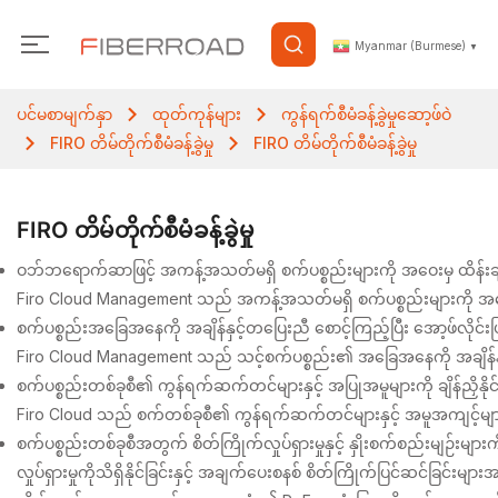
Myanmar (Burmese)
▼
ပင်မစာမျက်နှာ
ထုတ်ကုန်များ
ကွန်ရက်စီမံခန့်ခွဲမှုဆော့ဖ်ဝဲ
FIRO တိမ်တိုက်စီမံခန့်ခွဲမှု
FIRO တိမ်တိုက်စီမံခန့်ခွဲမှု
FIRO တိမ်တိုက်စီမံခန့်ခွဲမှု
ဝဘ်ဘရောက်ဆာဖြင့် အကန့်အသတ်မရှိ စက်ပစ္စည်းများကို အဝေးမှ ထိန်းချ
Firo Cloud Management သည် အကန့်အသတ်မရှိ စက်ပစ္စည်းများကို အဝေးမှ
စက်ပစ္စည်းအခြေအနေကို အချိန်နှင့်တပြေးညီ စောင့်ကြည့်ပြီး အော့ဖ်လို
Firo Cloud Management သည် သင့်စက်ပစ္စည်း၏ အခြေအနေကို အချိန်နှင့်
စက်ပစ္စည်းတစ်ခုစီ၏ ကွန်ရက်ဆက်တင်များနှင့် အပြုအမူများကို ချိန်ညှိနိုင်မ
Firo Cloud သည် စက်တစ်ခုစီ၏ ကွန်ရက်ဆက်တင်များနှင့် အမူအကျင့်များကို
စက်ပစ္စည်းတစ်ခုစီအတွက် စိတ်ကြိုက်လှုပ်ရှားမှုနှင့် နှိုးစက်စည်းမျဉ်းများကိ
လှုပ်ရှားမှုကိုသိရှိနိုင်ခြင်းနှင့် အချက်ပေးစနစ် စိတ်ကြိုက်ပြင်ဆင်ခြင်