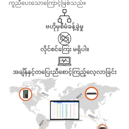
ကူညီပေးသောကြောင့်ဖြစ်သည်။
ဗဟိုမှစီမံခန့်ခွဲမှု
လိုင်စင်ကြေး မရှိပါ။
အချိန်နှင့်တပြေးညီစောင့်ကြည့်လေ့လာခြင်း