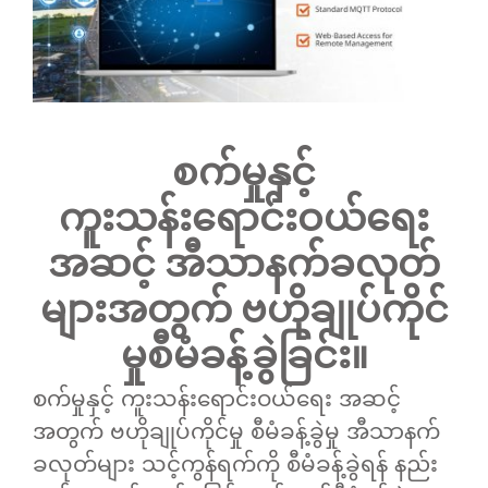
စက်မှုနှင့်
ကူးသန်းရောင်းဝယ်ရေး
အဆင့် အီသာနက်ခလုတ်
များအတွက် ဗဟိုချုပ်ကိုင်
မှုစီမံခန့်ခွဲခြင်း။
စက်မှုနှင့် ကူးသန်းရောင်းဝယ်ရေး အဆင့်
အတွက် ဗဟိုချုပ်ကိုင်မှု စီမံခန့်ခွဲမှု
အီသာနက်
ခလုတ်များ
သင့်ကွန်ရက်ကို စီမံခန့်ခွဲရန် နည်း