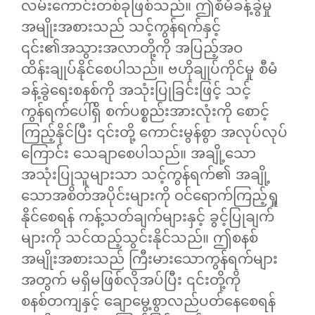
လမ်းကောင်းတစ်ခုဖြစ်သည်။ ဤစီမံခန့်ခွဲမှု
အမျိုးအစားသည် သင့်ကွန်ရက်နှင့်
၎င်း၏အသွားအလာတို့ကို အပြည့်အဝ
ထိန်းချုပ်နိုင်စေပါသည်။ ဗဟိုချုပ်ကိုင်မှု စီမံ
ခန့်ခွဲရေးစနစ်ကို အသုံးပြုခြင်းဖြင့် သင့်
ကွန်ရက်ပေါ်ရှိ စက်ပစ္စည်းအားလုံးကို စောင့်
ကြည့်နိုင်ပြီး ၎င်းတို့ ကောင်းမွန်စွာ အလုပ်လုပ်
ကြောင်း သေချာစေပါသည်။ အချို့သော
အသုံးပြုသူများသာ သင့်ကွန်ရက်၏ အချို့
သောအစိတ်အပိုင်းများကို ဝင်ရောက်ကြည့်ရှု
နိုင်စေရန် ကန့်သတ်ချက်များနှင့် ခွင့်ပြုချက်
များကို သင်ထည့်သွင်းနိုင်သည်။ ဤစနစ်
အမျိုးအစားသည် ကြီးမားသောကွန်ရက်များ
အတွက် မရှိမဖြစ်လိုအပ်ပြီး ၎င်းတို့ကို
စနစ်တကျနှင့် ချောမွေ့စွာလည်ပတ်နေစေရန်