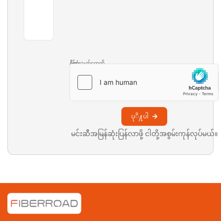
နိုင်ငံ
ခံစားချက်တွေကို
ပုိ႔ပါ
မင်းဆီအမြန်ဆုံးပြန်လာဖို့ ငါတို့အစွမ်းကုန်လုပ်မယ်။