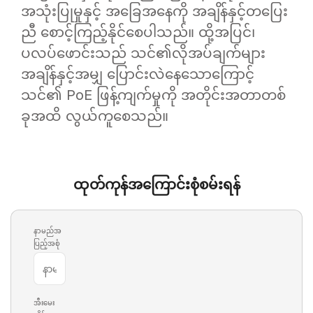
အသုံးပြုမှုနှင့် အခြေအနေကို အချိန်နှင့်တပြေး
ညီ စောင့်ကြည့်နိုင်စေပါသည်။ ထို့အပြင်၊
ပလပ်ဖောင်းသည် သင်၏လိုအပ်ချက်များ
အချိန်နှင့်အမျှ ပြောင်းလဲနေသောကြောင့်
သင်၏ PoE ဖြန့်ကျက်မှုကို အတိုင်းအတာတစ်
ခုအထိ လွယ်ကူစေသည်။
ထုတ်ကုန်အကြောင်းစုံစမ်းရန်
နာမည်အ
ပြည့်အစုံ
အီးမေး