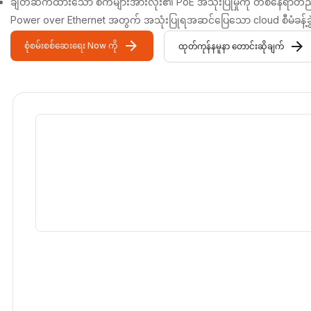
ချိတ်ဆက်ထားသော စက်များအားလုံး၏ PoE အသုံးပြုမှုကို တစ်နေရာတည်းတ
Power over Ethernet အတွက် အသုံးပြုရအဆင်ပြေသော cloud စီမံခန့်ခွဲမှ
စုံစမ်းစစ်ဆေးရေး Now ကို
ထုတ်ကုန်နမူနာ တောင်းဆိုချက်
ဗီဒီယိုကိုပြခန်း