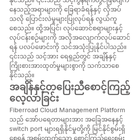
နိုင်သည်။ ၎င်းသည် သင့်ကွန်ရက်တွင်ဖြစ်ပျက်
နေသည့်အရာများကို ခြေရာခံရန်နှင့် လိုအပ်
သလို ပြောင်းလဲမှုများပြုလုပ်ရန် လွယ်ကူ
စေသည်။ ထို့အပြင်၊ လုပ်ဆောင်စရာများနှင့်
လုပ်ငန်းစဉ်များကို အလိုအလျောက်လုပ်ဆောင်
ရန် ပလပ်ဖောင်းကို သင်အသုံးပြုနိုင်ပါသည်။
၎င်းသည် သင့်အား ရေရှည်တွင် အချိန်နှင့်
ကြိုးစားအားထုတ်မှုများစွာကို သက်သာစေ
နိုင်သည်။
အချိန်နှင့်တပြေးညီစောင့်ကြည့်
လေ့လာခြင်း
Fiberroad Cloud Management Platform
သည် အော်ပရေတာများအား အခြေအနေနှင့်
switch port များရရှိနိုင်မှုတို့ကို မြင်နိုင်စွမ်းရှိ
စေရန် အစွမ်းထက်သော စောင့်ကြည့်ရေးစွမ်း