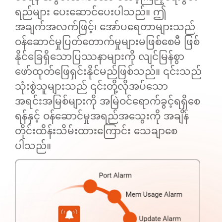
ရည်များ ပေးဆောင်ပေးပါသည်။ ဤ
အချက်အလက်ဖြင့်၊ အော်ပရေတာများသည်
ဝန်ဆောင်မှုပြတ်တောက်မှုများမဖြစ်စေမီ ဖြစ်
နိုင်ခြေရှိသောပြဿနာများကို လျင်မြန်စွာ
ဖော်ထုတ်ဖြေရှင်းနိုင်မည်ဖြစ်သည်။ ၎င်းသည်
သုံးစွဲသူများသည် ၎င်းတို့လိုအပ်သော
အရင်းအမြစ်များကို အမြဲဝင်ရောက်ခွင့်ရရှိစေ
ရန်နှင့် ဝန်ဆောင်မှုအရည်အသွေးကို အချိန်
တိုင်းထိန်းသိမ်းထားကြောင်း သေချာစေ
ပါသည်။