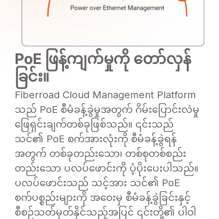
PoE ဖြန့်ကျက်မှုကို တော်လှန်
ခြင်း။
Fiberroad Cloud Management Platform
သည် PoE စီမံခန့်ခွဲမှုအတွက် ဂိမ်းပြောင်းလဲမှု
ဖြေရှင်းချက်တစ်ခုဖြစ်သည်။ ၎င်းသည်
သင်၏ PoE စက်အားလုံးကို စီမံခန့်ခွဲရန်
အတွက် တစ်ခုတည်းသော၊ တစ်စုတစ်စည်း
တည်းသော ပလပ်ဖောင်းကို ပံ့ပိုးပေးပါသည်။
ပလပ်ဖောင်းသည် သင့်အား သင်၏ PoE
စက်ပစ္စည်းများကို အဝေးမှ စီမံခန့်ခွဲခြင်းနှင့်
စီစဉ်သတ်မှတ်နိုင်သည့်အပြင် ၎င်းတို့၏ ပါဝါ