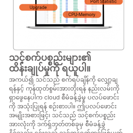
သင့်စက်ပစ္စည်းများ၏
ထိန်းချုပ်မှုကို ရယူပါ။
အကယ်၍ သင်သည် စက်ရပ်ချိန်ကို လျှော့ချ
ရန်နှင့် ကုန်ထုတ်စွမ်းအားတိုးရန် နည်းလမ်းကို
ရှာဖွေနေပါက cloud စီမံခန့်ခွဲမှု ပလပ်ဖောင်း
ကို အသုံးပြုရန် စဉ်းစားပါ။ ဤပလပ်ဖောင်း
အမျိုးအစားဖြင့်၊ သင်သည် သင့်စက်ပစ္စည်း
အားလုံးကို ဒက်ရှ်ဘုတ်တစ်ခုမှ စီမံခန့်ခွဲ