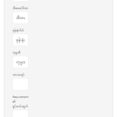
အီးမေးလိပ်စာ
ဖုန်းနံပါတ်
ကုမ္ပဏီ
ဘာသာရပ်
Requirement
၏
ရှင်းလင်းချက်