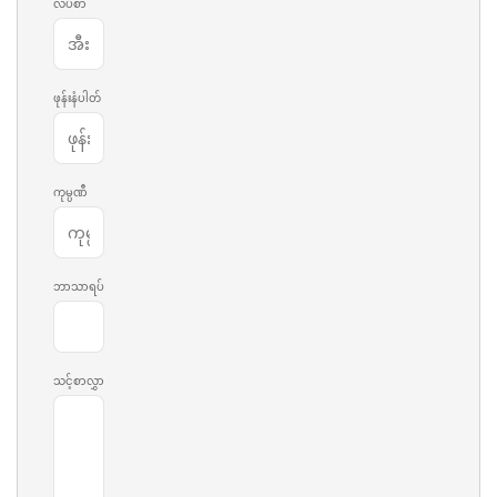
လိပ်စာ
ဖုန်းနံပါတ်
ကုမ္ပဏီ
ဘာသာရပ်
သင့်စာလွှာ