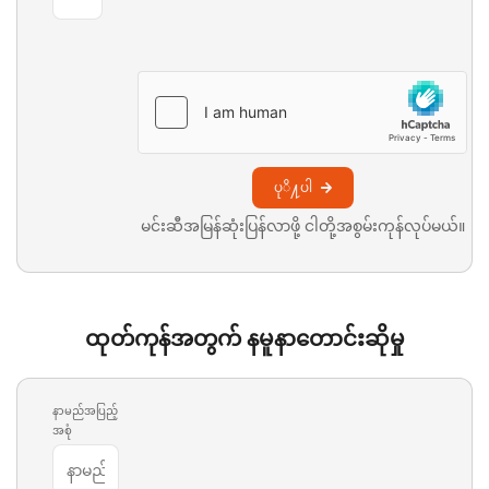
ပုိ႔ပါ
မင်းဆီအမြန်ဆုံးပြန်လာဖို့ ငါတို့အစွမ်းကုန်လုပ်မယ်။
ထုတ်ကုန်အတွက် နမူနာတောင်းဆိုမှု
နာမည်အပြည့်
အစုံ